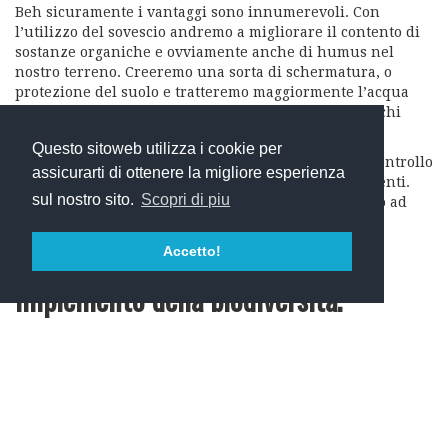
Beh sicuramente i vantaggi sono innumerevoli. Con
l’utilizzo del sovescio andremo a migliorare il contento di
sostanze organiche e ovviamente anche di humus nel
nostro terreno. Creeremo una sorta di schermatura, o
protezione del suolo e tratteremo maggiormente l’acqua
(questo aiuta anche indirettamente a non avere succhi
nelle uve troppo diluiti).
Questo sitoweb utilizza i cookie per
Inoltre il nostro sovescio contribuisce a favorire il controllo
assicurarti di ottenere la migliore esperienza
delle erbe infestanti e porta in superfice microelementi.
sul nostro sito.
Scopri di piu
Stiamo dunque parlando di cloro, manganese e ferro ad
esempio.
Accetto!
Implemento della biodiversità.
Un qualcosa che a noi sta particolarmente a cuore è
sicuramente l’
implemento della biodiversità
. Non c’è
assolutamente niente di meglio che l’utilizzo del cover
crops.