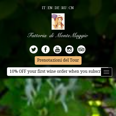
IT
EN
DE
RU
CN
Prenotazioni del Tour
10% OFF your first wine order when you subscribe
Toggl
naviga