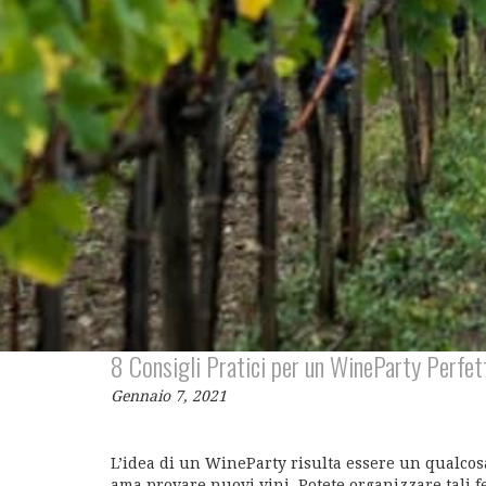
8 Consigli Pratici per un WineParty Perfet
Gennaio 7, 2021
L’idea di un WineParty risulta essere un qualcos
ama provare nuovi vini. Potete organizzare tali f