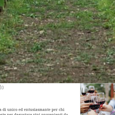
to
a di unico ed entusiasmante per chi
este per degustare vini provenienti da