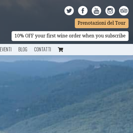
Prenotazioni del Tour
10% OFF your first wine order when you subscribe
EVENTI
BLOG
CONTATTI