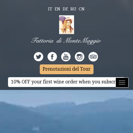
IT
EN
DE
RU
CN
Prenotazioni del Tour
10% OFF your first wine order when you subscribe
Toggl
naviga