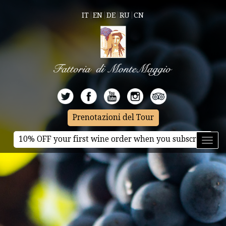
IT
EN
DE
RU
CN
Prenotazioni del Tour
10% OFF your first wine order when you subscribe
Toggl
naviga