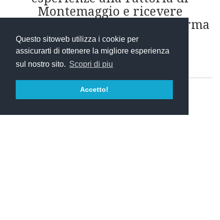
Montemaggio e ricevere
immediatamente sia la conferma
che le indicazioni per
Questo sitoweb utilizza i cookie per
raggiungerci in tempo!
assicurarti di ottenere la migliore esperienza
sul nostro sito.
Scopri di piu
Accetto!
CLICCA QUI PER SCOPRIRE LE NOSTRE ESPERIENZE
Chianti Classico Riserva
|
Tuscan Wine
|
Chianti Classico Wine
|
Italian Wine
|
Buying Wines Online
|
Buy Extra Virgin Olive Oil
|
Organic Wines
|