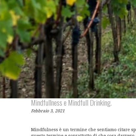
Mindfullness e Mindfull Drinking.
Febbraio 3, 2021
Mindfulness è un termine che sentiamo citare s
questo termine e soprattutto di che cosa davvero