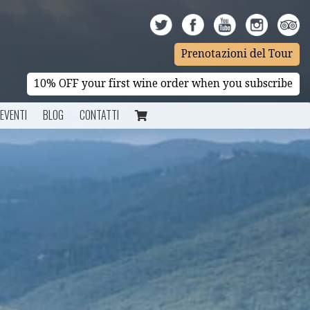
Prenotazioni del Tour
10% OFF your first wine order when you subscribe
EVENTI
BLOG
CONTATTI