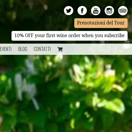
Prenotazioni del Tour
10% OFF your first wine order when you subscribe
EVENTI
BLOG
CONTATTI