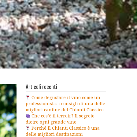
Articoli recenti
Come degustare il vino come un
professionista: i consigli di una delle
migliori cantine del Chianti Classico
Che cos’è il terroir? Il segreto
dietro ogni grande vino
Perché il Chianti Classico è una
delle migliori destinazioni