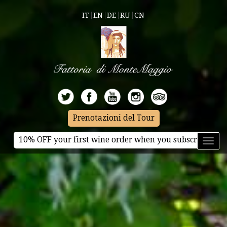
IT
EN
DE
RU
CN
Prenotazioni del Tour
10% OFF your first wine order when you subscribe
Toggl
naviga