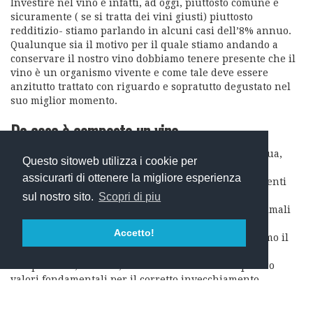
Investire nel vino è infatti, ad oggi, piuttosto comune e
sicuramente ( se si tratta dei vini giusti) piuttosto
redditizio- stiamo parlando in alcuni casi dell’8% annuo.
Qualunque sia il motivo per il quale stiamo andando a
conservare il nostro vino dobbiamo tenere presente che il
vino è un organismo vivente e come tale deve essere
anzitutto trattato con riguardo e sopratutto degustato nel
suo miglior momento.
Da cosa è composto un vino
Il vino è un prodotto costituito principalmente d’acqua,
Questo sitoweb utilizza i cookie per
circa il 14% di alcol e tra l’1% e il 2% di parti secche.
assicurarti di ottenere la migliore esperienza
É fondamentale creare un equilibrio tra questi elementi
per ottenere uno sviluppo del vino ottimale.
sul nostro sito.
Scopri di piu
Senza ulteriori indugi analizziamo le condizioni ottimali
per la conservazione del nostro vino.
Accetto!
Come detto in precedenza il luogo dove invecchieremo il
nettare degli idei sarà fondamentale.
Temperatura, umidità, luce e stabilità sono in quattro
valori fondamentali per il corretto invecchiamento.
Temperatura