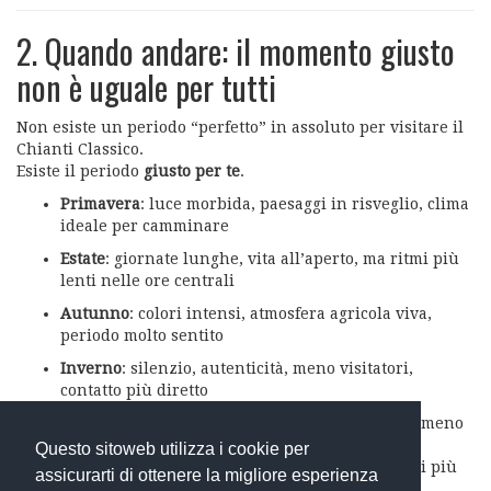
2. Quando andare: il momento giusto
non è uguale per tutti
Non esiste un periodo “perfetto” in assoluto per visitare il
Chianti Classico.
Esiste il periodo
giusto per te
.
Primavera
: luce morbida, paesaggi in risveglio, clima
ideale per camminare
Estate
: giornate lunghe, vita all’aperto, ma ritmi più
lenti nelle ore centrali
Autunno
: colori intensi, atmosfera agricola viva,
periodo molto sentito
Inverno
: silenzio, autenticità, meno visitatori,
contatto più diretto
Chi cerca calma e profondità spesso apprezza i mesi meno
affollati.
Questo sitoweb utilizza i cookie per
Chi ama l’energia e la socialità può preferire stagioni più
assicurarti di ottenere la migliore esperienza
vive.