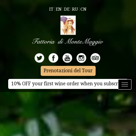
IT
EN
DE
RU
CN
Prenotazioni del Tour
10% OFF your first wine order when you subscribe
Toggl
naviga