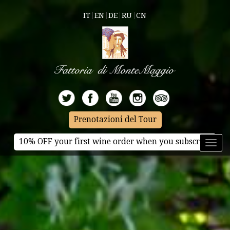
IT
EN
DE
RU
CN
Prenotazioni del Tour
10% OFF your first wine order when you subscribe
Toggl
naviga