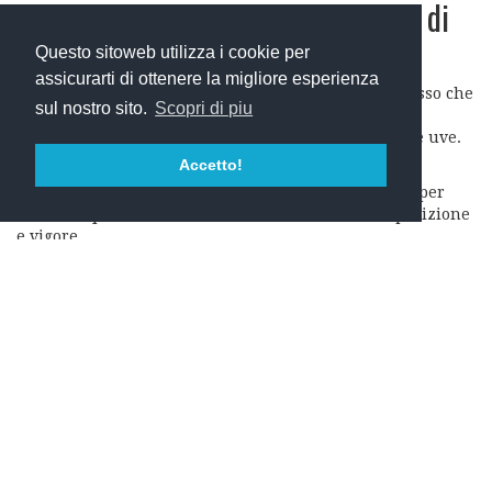
Il Metodo di Potatura alla Fattoria di
Montemaggio
Questo sitoweb utilizza i cookie per
assicurarti di ottenere la migliore esperienza
Alla Fattoria di Montemaggio, la potatura è un processo che
sul nostro sito.
Scopri di piu
combina tradizione e innovazione, con l’obiettivo di
rispettare l’ambiente e massimizzare la qualità delle uve.
Ecco i passaggi principali:
Accetto!
Valutazione della vite: Ogni pianta viene analizzata per
decidere quali tralci mantenere in base alla loro posizione
e vigore.
Rimozione dei tralci vecchi: Si eliminano i tralci che hanno
già fruttificato, lasciando spazio ai nuovi germogli.
Selezione delle gemme: Si lasciano solo un numero limitato
di gemme per pianta, in modo da concentrare le risorse su
un’uva di alta qualità.
Utilizzo di tecniche manuali: La potatura è eseguita
interamente a mano, garantendo precisione e rispetto per
la struttura naturale della vite.