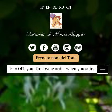
IT
EN
DE
RU
CN
Prenotazioni del Tour
10% OFF your first wine order when you subscribe
Toggl
naviga