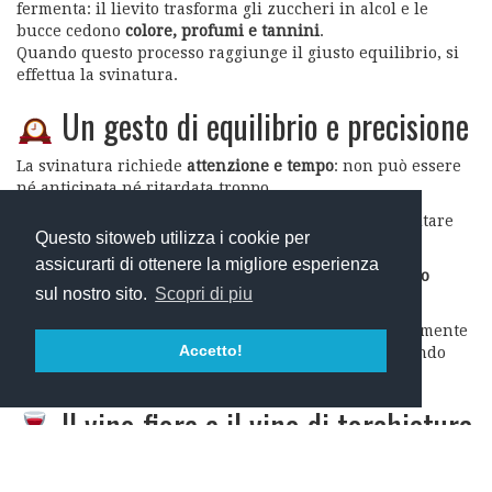
fermenta: il lievito trasforma gli zuccheri in alcol e le
bucce cedono
colore, profumi e tannini
.
Quando questo processo raggiunge il giusto equilibrio, si
effettua la svinatura.
Un gesto di equilibrio e precisione
La svinatura richiede
attenzione e tempo
: non può essere
né anticipata né ritardata troppo.
Se si svina troppo presto, il vino potrebbe risultare
Questo sitoweb utilizza i cookie per
leggero
e privo di struttura.
assicurarti di ottenere la migliore esperienza
Se si attende troppo, rischia di diventare
troppo
sul nostro sito.
Scopri di piu
tannico
e severo.
Per questo, a Montemaggio, controlliamo quotidianamente
Accetto!
temperatura, aromi e evoluzione del mosto — lasciando
che sia
il vino a parlare
e a dirci quando è pronto.
Il vino fiore e il vino di torchiatura
Dopo la svinatura, si ottengono due componenti: