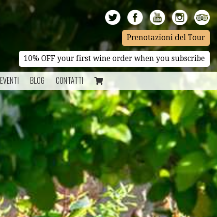
Prenotazioni del Tour
10% OFF your first wine order when you subscribe
EVENTI
BLOG
CONTATTI