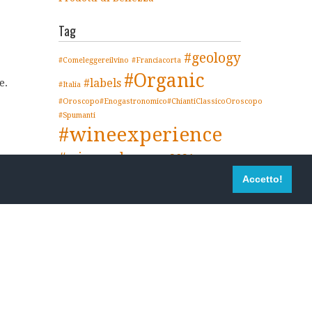
Tag
#geology
#Comeleggereilvino
#Franciacorta
#Organic
#labels
e.
#Italia
#Oroscopo#Enogastronomico#ChiantiClassicoOroscopo
#Spumanti
#wineexperience
#winegeology
2021
2020
Chianti
Biologico
Accetto!
Champagne
Charmat
Chianti Classico
ChiantiClassico
ChiantiClassicoWinteTasting
Classico
ChiantiClassyHistory
Covid
Covid-
19
Digital
DigitalMarketing
Forbes
Metodo
ScopriIlChiantiClassico
mindfulness
StoriadelChiantiClassico
ToursAndTastings