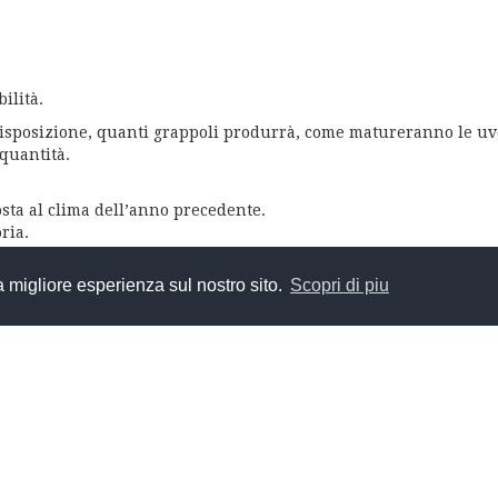
ilità.
 disposizione, quanti grappoli produrrà, come matureranno le uv
 quantità.
osta al clima dell’anno precedente.
ria.
la migliore esperienza sul nostro sito.
Scopri di piu
a.
nni passati.
 della pianta, rispettandone l’equilibrio e la longevità.