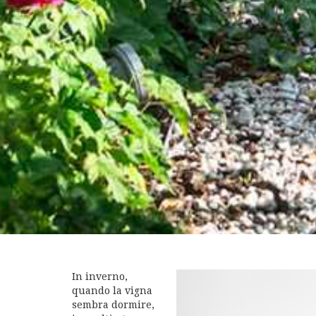
In inverno,
quando la vigna
sembra dormire,