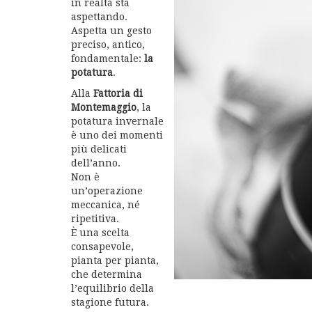
in realtà sta
aspettando.
Aspetta un gesto
preciso, antico,
fondamentale:
la
potatura
.
Alla
Fattoria di
Montemaggio
, la
potatura invernale
è uno dei momenti
più delicati
dell’anno.
Non è
un’operazione
meccanica, né
ripetitiva.
È una scelta
consapevole,
pianta per pianta,
che determina
l’equilibrio della
stagione futura.