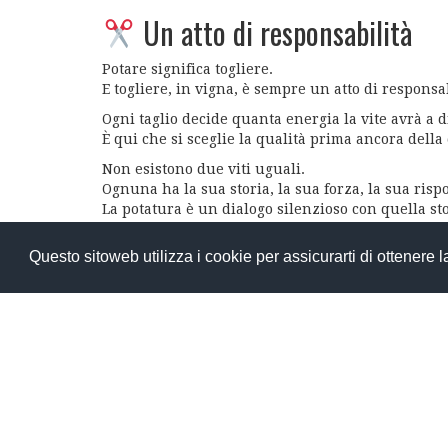
Un atto di responsabilità
Potare significa togliere.
E togliere, in vigna, è sempre un atto di responsab
Ogni taglio decide quanta energia la vite avrà a
È qui che si sceglie la qualità prima ancora della
Non esistono due viti uguali.
Ognuna ha la sua storia, la sua forza, la sua risp
La potatura è un dialogo silenzioso con quella sto
Ascoltare la pianta
Questo sitoweb utilizza i cookie per assicurarti di ottenere 
In inverno la vite è spoglia, essenziale.
Proprio per questo parla più chiaramente.
Si leggono i tralci, la loro posizione, la loro vigori
Si osservano i nodi, le gemme, le cicatrici degli a
Chi pota non impone una forma:
ascolta
.
A Montemaggio, la potatura segue il ritmo naturale