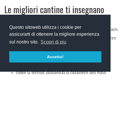
Le migliori cantine ti insegnano
qualcosa
Questo sitoweb utilizza i cookie per
Una grande visita in cantina non serve a impressionare.
assicurarti di ottenere la migliore esperienza
Serve a far vedere cose che normalmente passerebbero
sul nostro sito.
Scopri di piu
inosservate.
Le esperienze migliori aiutano a comprendere:
Accetto!
come viene gestito un vigneto
come nasce un vino
come il terroir influenzi il carattere del vino
come agricoltura e natura lavorino insieme
Alla fine della visita, gli ospiti non portano via soltanto
qualche informazione in più.
Portano via una comprensione più profonda della Toscana.
Le cantine biologiche offrono una