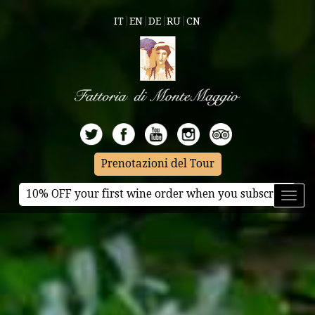
IT
EN
DE
RU
CN
Prenotazioni del Tour
10% OFF your first wine order when you subscribe
Toggl
naviga