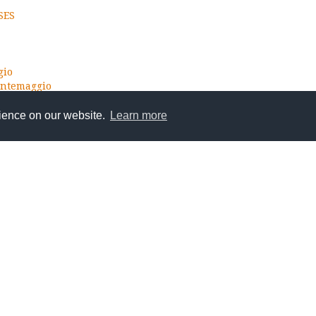
SES
gio
ontemaggio
rience on our website.
Learn more
Wine IGT
maggio
o