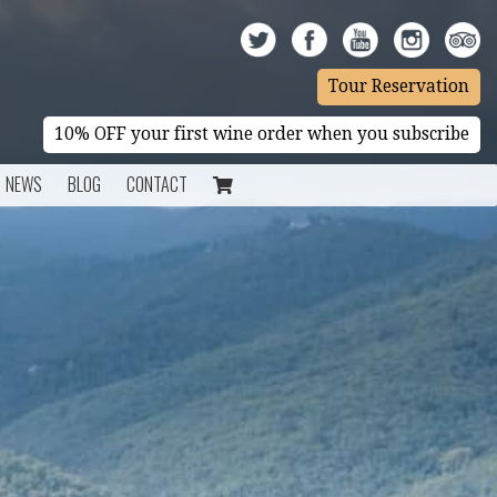
Tour Reservation
10% OFF your first wine order when you subscribe
NEWS
BLOG
CONTACT