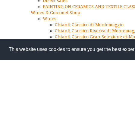
Direct Sales
PAINTING ON CERAMICS AND TEXTILE CLAS
Wines & Gourmet Shop
Wines
Chianti Classico di Montemaggio
Chianti Classico Riserva di Montemag
Chianti Classico Gran Selezione di M
Torre di Montemaggio
Quinta Essentia di Montemaggio IGT
This website uses cookies to ensure you get the best expe
Ilaia di Montemaggio
Chardonnay di Montemaggio IGT
Il Cielo di Montemaggio – Sparkling 
Rosé di Montemaggio
Other products
Grappa di Montemaggio
Extra Virgin Olive Oil
Christmas Gifts from Chianti
Beauty Products
N1 FDM Face Scrub of Montemaggio
N2 FDM Eye Contour Cream of Monte
N3 FDM Face Serum of Montemaggio
N4 FDM Crema Giorno di Montemaggi
Subscriptions