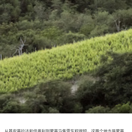
从基安蒂拉达和佳奥利到蒙蒂马焦雷车程很短，这两个地方是蒙蒂