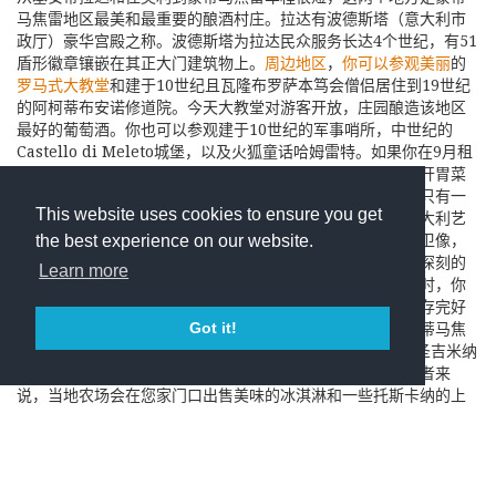
马焦雷地区最美和最重要的酿酒村庄。拉达有波德斯塔（意大利市
政厅）豪华宫殿之称。波德斯塔为拉达民众服务长达4个世纪，有51
盾形徽章镶嵌在其正大门建筑物上。
周边
地区
，
你
可以
参观
美丽
的
罗马式
大教堂
和建于10世纪且瓦隆布罗萨本笃会僧侣居住到19世纪
的阿柯蒂布安诺修道院。今天大教堂对游客开放，庄园酿造该地区
最好的葡萄酒。你也可以参观建于10世纪的军事哨所，中世纪的
Castello di Meleto城堡，以及火狐童话哈姆雷特。如果你在9月租
个别墅又碰巧赶上佳奥利的乡村美食节，上百种著名意大利开胃菜
将在镇上主广场呈现。佛罗伦萨是意大利艺术中心，离这里只有一
This website uses cookies to ensure you get
个多小时，对于来蒙蒂马焦雷的游客来说，用一天时间去意大利艺
术城参观是首选。您可以在学院艺术廊欣赏米开朗琪罗的大卫像，
the best experience on our website.
参观世界著名的乌菲兹博物馆，漫步在市政广场，感受印象深刻的
Learn more
中世纪建筑。当你在城市热带中心小憩，漫步在波波利花园时，你
能品尝到自制冰淇淋。锡耶纳拥有精美的哥特式大教堂和保存完好
Got it!
的康波广场，在这里每两年举办一次派利奥赛马会，仅离蒙蒂马焦
雷车40分钟车程，离风景如画山城圣吉米纳诺也仅1小时，圣吉米纳
诺山城街道狭小，宏伟的中世纪塔坐落于此。对于美食爱好者来
说，当地农场会在您家门口出售美味的冰淇淋和一些托斯卡纳的上
乘葡萄酒。几乎每个星期、每天都有一些村庄开放露天市场，你也
可以参观附近其他有名的葡萄园。