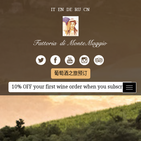
IT
EN
DE
RU
CN
葡萄酒之旅预订
10% OFF your first wine order when you subscribe
Toggl
naviga