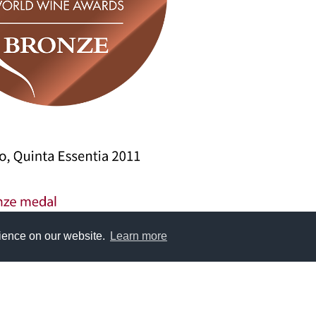
rience on our website.
Learn more