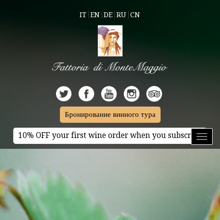
IT
EN
DE
RU
CN
Бронирование винного тура
10% OFF your first wine order when you subscribe
Toggl
naviga