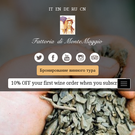
IT
EN
DE
RU
CN
Бронирование винного тура
10% OFF your first wine order when you subscribe
Toggl
naviga