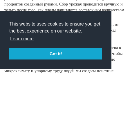
процентов созданный руками. Сбор урожая проводится вручную и
только после того, как плоды напитаются достаточным количеством
танинов, сока и цвета.
This website uses cookies to ensure you get
Наш виноград неотделим от терруара, в котором он выращен, от
земли, которая его питала, от запаха леса, который его окружал.
the best experience on our website.
Следуя принципам органического выращивания культур, мы
Learn more
заботимся о сохранности истинного вкуса ягод, из которых
впоследствии получится истинное вино. Использование дерева в
производстве вина Монтемаджо сведено к минимуму с тем, чтобы
Got it!
потребитель мог оценить вкус вина, а не бочки, в которой оно
зрело. Благодаря расположению высоко над уровнем моря,
микроклимату и упорному труду людей мы создаем поистине
неповторимый и особенный продукт.
Chianti Classico Riserva
|
Tuscan Wine
|
Chianti Classico Wine
|
Italian Wine
|
Buying Wines Online
|